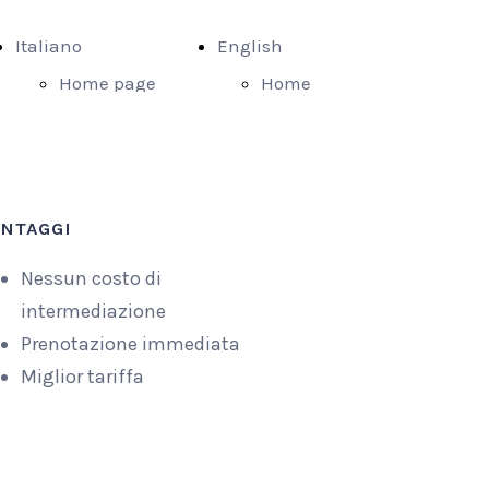
Italiano
English
Home page
Home
Appartamento
page
Caterina
Caterina
Appartamento
apartment
ANTAGGI
Ugo
Ugo
Prenota
apartment
Nessun costo di
Dove siamo
Book
intermediazione
Prenotazione immediata
Parcheggio
Where we
Miglior tariffa
are
Parking