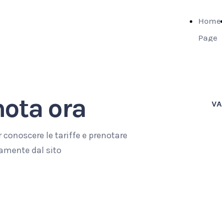
Home
Page
nota ora
V
 conoscere le tariffe e prenotare
tamente dal sito
enota ora