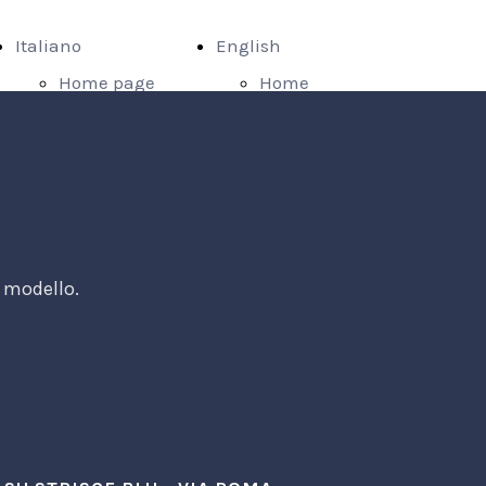
Italiano
English
Home page
Home
Appartamento
page
Caterina
Caterina
Appartamento
apartment
Ugo
Ugo
Prenota
apartment
e modello.
Dove siamo
Book
Parcheggio
Where we
are
Parking